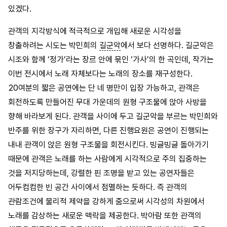
있겠다.
관객의 지각방식에 적극적으로 개입해 새로운 시각성을
창출하려는 시도는 박민희의
길군악
에서 보다 선명하다. 길군악은
시조와 함께 ‘정가’라는 장르 안에 묶인 ‘가사’의 한 곡인데, 작가는
이번 전시에서 노래 자체보다는 노래의 장소를 재구성한다.
20여분의 짧은 공연에는 단 네 명만이 입장 가능하고, 관객은
회전하도록 만들어진 무대 가운데의 원형 구조물에 앉아 사방을
향해 바라보게 된다. 관객을 사이에 두고 길군악을 부르는 박민희와
반주를 위한 장구가 자리하면, 다른 진행요원은 공연이 진행되는
내내 관객이 앉은 원형 구조물을 회전시킨다. 빙글빙글 돌아가기
때문에 관객은 노래를 하는 사람에게 시각적으로 주의 집중하는
것을 저지당하는데, 강렬한 핀 조명을 받고 있는 공연자들은
어두컴컴한 빈 공간 사이에서 점멸하는 듯하다. 즉 관객의
관람조건에 물리적 제약을 강하게 줌으로써 시각성의 차원에서
노래를 감상하는 새로운 맥락을 제공한다. 박아람 또한 관객의