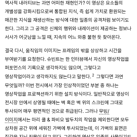
역사적 내러티브는 과연 어떠한 재현인가? 이 영상은 요소들의
개별성을 강화시킴으로써 통합된 지식, 즉 쉽게 가치로 환원되는
매끈한 지식을 재생산하는 방식에 대한 일종의 공격처럼 보이기도
한다. 그리고 그 공격은 신체의 행위와 내레이션이 제공하는 정보나
서사가 어긋남을 느낄 때, 지속의 어느 와중 불현 듯 찾아온다.
결국 다시, 움직임의 이미지는 프레임의 밖을 상상하고 시간을
부여받기를 요청한다. 슈빈트는 한 인터뷰에서 자신의 영상작업을
퍼포먼스의 기록으로 생각하지도 않으며, 그렇다고
2
영상작업이라고 생각하지도 않는다고 말한다.
그렇다면 과연
무엇일까? 이번 전시에서 가장 인상적이었던 부분 중 하나는
영상작업을 프로젝션하기 위한 설치 방식이다. 일반적으로 영상이
전시장 안에서 상영될 때에는 벽 혹은 벽 위의 스크린에 그대로
투사되어 매우 평면적인 것으로 취급된다. 그러나
무빙/
이미지
에서는 마리 쿨 & 파비오 발두치의 작업을 제외한다면 모두
삼차원 공간 위에 세워진 가벽에 투사되었는데, 이 가벽의 표면은
질감을 지닌 직물이 덮고 있다. 그리하여 영상은 일종의 사물이기도