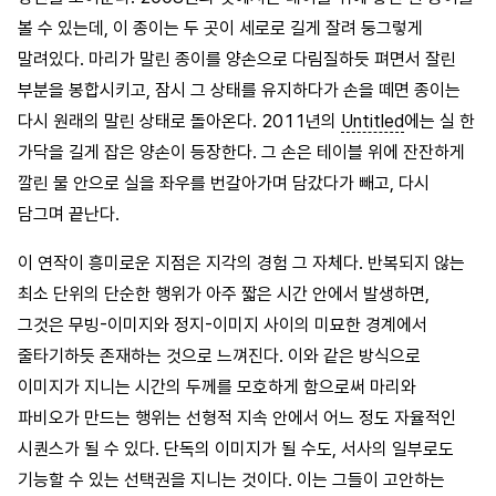
볼 수 있는데, 이 종이는 두 곳이 세로로 길게 잘려 둥그렇게
말려있다. 마리가 말린 종이를 양손으로 다림질하듯 펴면서 잘린
부분을 봉합시키고, 잠시 그 상태를 유지하다가 손을 떼면 종이는
다시 원래의 말린 상태로 돌아온다. 2011년의
Untitled
에는 실 한
가닥을 길게 잡은 양손이 등장한다. 그 손은 테이블 위에 잔잔하게
깔린 물 안으로 실을 좌우를 번갈아가며 담갔다가 빼고, 다시
담그며 끝난다.
이 연작이 흥미로운 지점은 지각의 경험 그 자체다. 반복되지 않는
최소 단위의 단순한 행위가 아주 짧은 시간 안에서 발생하면,
그것은 무빙-이미지와 정지-이미지 사이의 미묘한 경계에서
줄타기하듯 존재하는 것으로 느껴진다. 이와 같은 방식으로
이미지가 지니는 시간의 두께를 모호하게 함으로써 마리와
파비오가 만드는 행위는 선형적 지속 안에서 어느 정도 자율적인
시퀀스가 될 수 있다. 단독의 이미지가 될 수도, 서사의 일부로도
기능할 수 있는 선택권을 지니는 것이다. 이는 그들이 고안하는