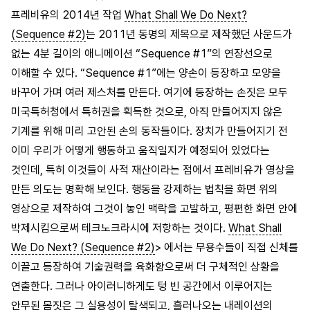
프레비유의 2014년 작업
What Shall We Do Next?
(Sequence #2)
는 2011년 동명의 제목으로 제작했던 사운드가
없는 4분 길이의 애니메이션 “Sequence #1”의 연장선으로
이해할 수 있다. “Sequence #1”에는 양손이 등장하고 모양을
바꾸어 가며 여러 제스처를 만든다. 여기에 등장하는 손짓은 모두
미국특허청에서 특허권을 획득한 것으로, 아직 만들어지지 않은
기계를 위해 미리 고안된 손의 동작들이다. 장치가 만들어지기 전
이미 우리가 어떻게 행동하고 움직일지가 예정되어 있었다는
것인데, 특히 이것들이 사적 재산이라는 점에서 프레비유가 영상을
만든 의도는 명확해 보인다. 행동을 강제하는 법칙을 화면 위의
영상으로 제작하여 그것이 놓인 맥락을 고발하고, 평편한 화면 안에
박제시킴으로써 테크노크라시에 저항하는 것이다.
What Shall
We Do Next? (Sequence #2)
> 에서는 무용수들이 직접 신체를
이끌고 등장하여 기술권력을 육화함으로써 더 구체적인 상황을
연출한다. 그러나 아이러니하게도 텅 빈 공간에서 이루어지는
안무된 몸짓은 그 실용성이 탈색되고, 흘러나오는 내레이션의