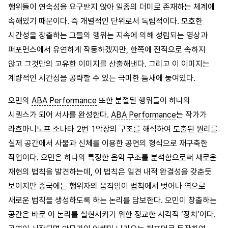
행위들이 연속성을 요구받지 않아 일종의 더미로 존재하는 체계에
속해있기 때문이다. 즉 개별적인 단위로서 독립적이다. 모호한
시간성을 창출하는 그들의 행위는 지속에 의해 성립되는 영상과
퍼포먼스에서 유연하게 작동하겠지만, 한쪽에 전적으로 속하지
않고 그것만의 고유한 이미지를 산출해낸다. 그리고 이 이미지는
계량적인 시간성을 공략할 수 있는 극미한 틈새에 놓여있다.
오민의
ABA Performance
또한 분절된 행위들이 하나의
시퀀스가 되어 서사를 완성한다.
ABA Performance
는 작가가
라흐마니노프 소나타 2번 1악장의 구조를 해석하여 도출된 원리를
실제 공간에서 사물과 신체를 이용한 공연의 형식으로 재구축한
작업이다. 오민은 하나의 특정한 음악 구조를 분석함으로써 새로운
재현의 법칙을 발견하는데, 이 법칙은 일견 내적 완결성을 갖춘듯
보이지만 종국에는 행위자의 움직임이 법칙에서 벗어나 역으로
새로운 법칙을 생성하도록 하는 논리를 담보한다. 오민이 창출하는
공간은 바로 이 논리를 실현시키기 위한 정교한 시각적 ‘장치’이다.