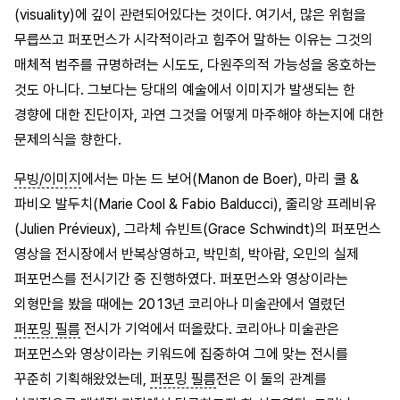
(visuality)에 깊이 관련되어있다는 것이다. 여기서, 많은 위험을
무릅쓰고 퍼포먼스가 시각적이라고 힘주어 말하는 이유는 그것의
매체적 범주를 규명하려는 시도도, 다원주의적 가능성을 옹호하는
것도 아니다. 그보다는 당대의 예술에서 이미지가 발생되는 한
경향에 대한 진단이자, 과연 그것을 어떻게 마주해야 하는지에 대한
문제의식을 향한다.
무빙/이미지
에서는 마논 드 보어(Manon de Boer), 마리 쿨 &
파비오 발두치(Marie Cool & Fabio Balducci), 줄리앙 프레비유
(Julien Prévieux), 그라체 슈빈트(Grace Schwindt)의 퍼포먼스
영상을 전시장에서 반복상영하고, 박민희, 박아람, 오민의 실제
퍼포먼스를 전시기간 중 진행하였다. 퍼포먼스와 영상이라는
외형만을 봤을 때에는 2013년 코리아나 미술관에서 열렸던
퍼포밍 필름
전시가 기억에서 떠올랐다. 코리아나 미술관은
퍼포먼스와 영상이라는 키워드에 집중하여 그에 맞는 전시를
꾸준히 기획해왔었는데,
퍼포밍 필름
전은 이 둘의 관계를