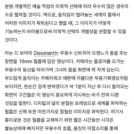
분명 개별적인 예술 작업의 미학적 선택에 따라 무수히 많은 경우의
수로 펼쳐질 것이다. 역으로, 움직임이 벌려놓는 세계의 틈에서
어떠한 이미지가 획득된다고 했을 때, 그 이미지가 어떻게
기능하는지 바라봄으로써 미학적 선택의 개별성을 관찰할 수 있을
것이다.
마논 드 보어의
Dissonant
는 무용수 신트히아 으젠느가 춤을 추는
장면을 16mm 필름에 담은 영상이다. 카메라는 플로어를 오가는
무용수의 동선을 따라가며 그녀의 몸을 화면에 꽉 차게 담는다.
부드럽게 움직이는 카메라워크 때문에 아름다운 무용기록영상처럼
보이지만, 한순간 검게 변하였다가 약 1분이 지난 후 다시 돌아오는
화면의 구간들은 이 영상이 중요하게 지시하는 바가 전혀 다른
것임을 말한다. 디지털과 달리 분절된 프레임으로 세계를 파악하는
필름은 신체 또한 마찬가지로 점철된 이미지로 파악한다. 여기서
흥미로운 것은 필름을 교체하기 위한 짧은 시간동안 시각은
불능상태에 빠지지만 무용수의 호흡, 몸짓의 마찰소리를 통해