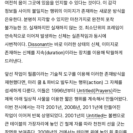
여전히 몸이 그곳에 있음을 인지할 수 있다는 것이다. 이 감각
정보들 사이의 불일치는 행위의 이미지가 존재하는 새로운 방식을
은유한다. 분명히 지각할 수 있지만 마찬가지로 완전히 포착
불가능한 것. 실재하지만 실재하지 않는 것. 최소단위의 프레임이
연속적으로 이어져 발생하는 신체는 실존적임과 동시에
사변적이다.
Dissonant
는 바로 이러한 상태의 신체, 이미지로
존재하는 신체를 지속(duration)이라는 장치를 이용해 탁월하게
드러낸다.
앞선 작업이 필름이라는 기술적 도구를 이용해 이러한 존재방식을
재현했다면, 마리 쿨 & 파비오 발두치는 행위(action) 그 자체를
섬세하게 다룬다. 이들은 1996년부터
Untitled(Prayers)
라는
제목 아래 일상적 사물을 이용한 짧은 행위를 계속해서 만들어왔다.
이번 전시에서는 각각 2001년, 2008년, 2011년에 만들어진
작업이 이어져 반복 상영되었다. 2001년의
Untitled
는 볼펜으로
큰 테이블의 가장자리에 놓인 긴 철제 자를 따라 천천히 선을 긋는
장면을 보여준다. 2008년의 것에서는 테이블 위에 놓인 흰 종이를