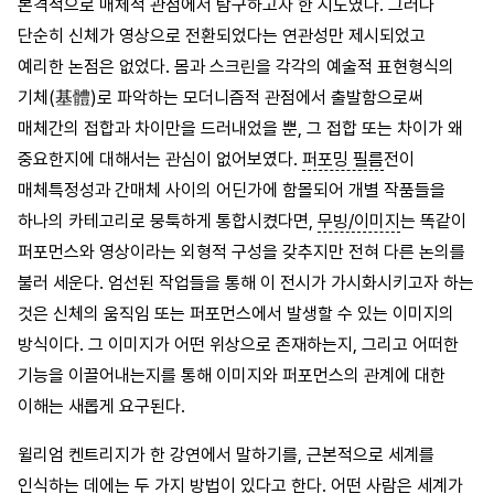
본격적으로 매체적 관점에서 탐구하고자 한 시도였다. 그러나
단순히 신체가 영상으로 전환되었다는 연관성만 제시되었고
예리한 논점은 없었다. 몸과 스크린을 각각의 예술적 표현형식의
기체(基體)로 파악하는 모더니즘적 관점에서 출발함으로써
매체간의 접합과 차이만을 드러내었을 뿐, 그 접합 또는 차이가 왜
중요한지에 대해서는 관심이 없어보였다.
퍼포밍 필름
전이
매체특정성과 간매체 사이의 어딘가에 함몰되어 개별 작품들을
하나의 카테고리로 뭉툭하게 통합시켰다면,
무빙/이미지
는 똑같이
퍼포먼스와 영상이라는 외형적 구성을 갖추지만 전혀 다른 논의를
불러 세운다. 엄선된 작업들을 통해 이 전시가 가시화시키고자 하는
것은 신체의 움직임 또는 퍼포먼스에서 발생할 수 있는 이미지의
방식이다. 그 이미지가 어떤 위상으로 존재하는지, 그리고 어떠한
기능을 이끌어내는지를 통해 이미지와 퍼포먼스의 관계에 대한
이해는 새롭게 요구된다.
윌리엄 켄트리지가 한 강연에서 말하기를, 근본적으로 세계를
인식하는 데에는 두 가지 방법이 있다고 한다. 어떤 사람은 세계가