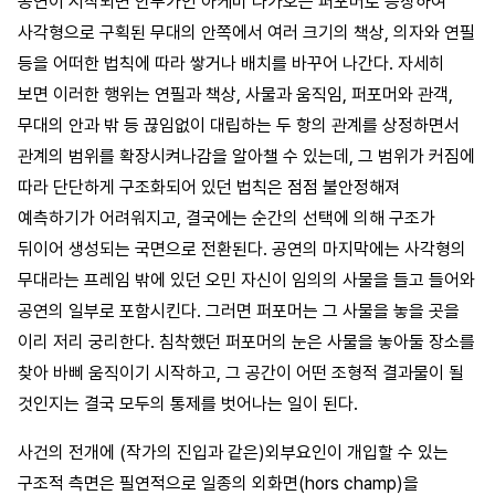
공연이 시작되면 안무가인 아케미 나가오는 퍼포머로 등장하여
사각형으로 구획된 무대의 안쪽에서 여러 크기의 책상, 의자와 연필
등을 어떠한 법칙에 따라 쌓거나 배치를 바꾸어 나간다. 자세히
보면 이러한 행위는 연필과 책상, 사물과 움직임, 퍼포머와 관객,
무대의 안과 밖 등 끊임없이 대립하는 두 항의 관계를 상정하면서
관계의 범위를 확장시켜나감을 알아챌 수 있는데, 그 범위가 커짐에
따라 단단하게 구조화되어 있던 법칙은 점점 불안정해져
예측하기가 어려워지고, 결국에는 순간의 선택에 의해 구조가
뒤이어 생성되는 국면으로 전환된다. 공연의 마지막에는 사각형의
무대라는 프레임 밖에 있던 오민 자신이 임의의 사물을 들고 들어와
공연의 일부로 포함시킨다. 그러면 퍼포머는 그 사물을 놓을 곳을
이리 저리 궁리한다. 침착했던 퍼포머의 눈은 사물을 놓아둘 장소를
찾아 바삐 움직이기 시작하고, 그 공간이 어떤 조형적 결과물이 될
것인지는 결국 모두의 통제를 벗어나는 일이 된다.
사건의 전개에 (작가의 진입과 같은)외부요인이 개입할 수 있는
구조적 측면은 필연적으로 일종의 외화면(hors champ)을