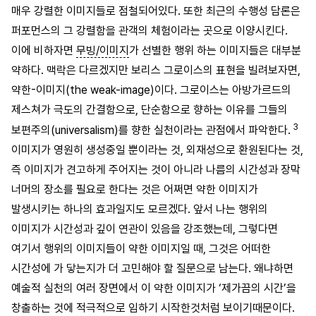
매우 강렬한 이미지들로 점철되어있다. 또한 최근의 수행성 담론은
퍼포먼스의 그 강렬함을 관객의 체험이라는 곳으로 이양시킨다.
이에 비하자면
무빙/이미지
가 선별한 행위 하는 이미지들은 대부분
약하다. 맥락은 다르겠지만 보리스 그로이스의 표현을 빌려보자면,
약한-이미지(the weak-image)이다. 그로이스는 아방가르드의
제스쳐가 극도의 간결함으로, 단순함으로 향하는 이유를 그들의
3
보편주의(universalism)를 향한 실천이라는 관점에서 파악한다.
이미지가 영원히 생성중일 뿐이라는 것, 외재성으로 환원된다는 것,
즉 이미지가 견고하게 주어지는 것이 아니라 나름의 시간성과 장막
너머의 장소를 필요로 한다는 것은 어쩌면 약한 이미지가
발생시키는 하나의 효과일지도 모르겠다. 앞서 나는 행위의
이미지가 시간성과 깊이 연관이 있음을 강조했는데, 그렇다면
여기서 행위의 이미지들이 약한 이미지일 때, 그것은 어떠한
시간성에 가 닿는지가 더 고민해야 할 질문으로 남는다. 왜냐하면
예술적 실천의 여러 장면에서 이 약한 이미지가 ‘제가끔의 시간’을
창출하는 것에 적극적으로 임하기 시작한것처럼 보이기때문이다.