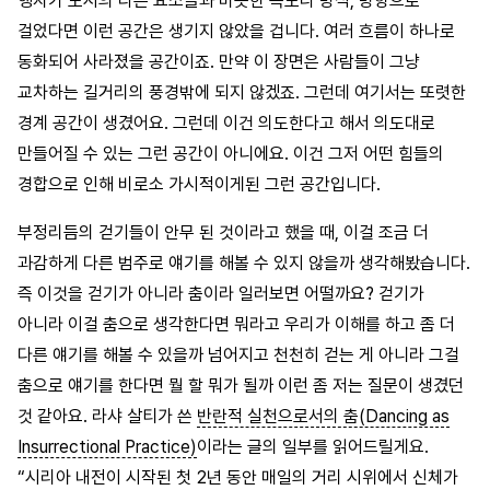
행자가 도시의 다른 요소들과 비슷한 속도나 방식, 방향으로
걸었다면 이런 공간은 생기지 않았을 겁니다. 여러 흐름이 하나로
동화되어 사라졌을 공간이죠. 만약 이 장면은 사람들이 그냥
교차하는 길거리의 풍경밖에 되지 않겠죠. 그런데 여기서는 또렷한
경계 공간이 생겼어요. 그런데 이건 의도한다고 해서 의도대로
만들어질 수 있는 그런 공간이 아니에요. 이건 그저 어떤 힘들의
경합으로 인해 비로소 가시적이게된 그런 공간입니다.
부정리듬의 걷기들이 안무 된 것이라고 했을 때, 이걸 조금 더
과감하게 다른 범주로 얘기를 해볼 수 있지 않을까 생각해봤습니다.
즉 이것을 걷기가 아니라 춤이라 일러보면 어떨까요? 걷기가
아니라 이걸 춤으로 생각한다면 뭐라고 우리가 이해를 하고 좀 더
다른 얘기를 해볼 수 있을까 넘어지고 천천히 걷는 게 아니라 그걸
춤으로 얘기를 한다면 뭘 할 뭐가 될까 이런 좀 저는 질문이 생겼던
것 같아요. 라샤 살티가 쓴
반란적 실천으로서의 춤(Dancing as
Insurrectional Practice)
이라는 글의 일부를 읽어드릴게요.
“시리아 내전이 시작된 첫 2년 동안 매일의 거리 시위에서 신체가