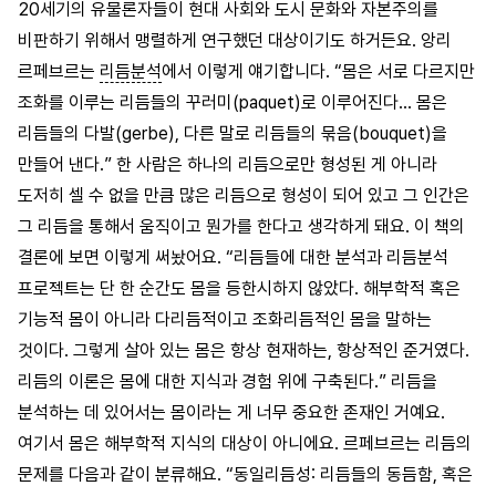
20세기의 유물론자들이 현대 사회와 도시 문화와 자본주의를
비판하기 위해서 맹렬하게 연구했던 대상이기도 하거든요. 앙리
르페브르는
리듬분석
에서 이렇게 얘기합니다. “몸은 서로 다르지만
조화를 이루는 리듬들의 꾸러미(paquet)로 이루어진다… 몸은
리듬들의 다발(gerbe), 다른 말로 리듬들의 묶음(bouquet)을
만들어 낸다.” 한 사람은 하나의 리듬으로만 형성된 게 아니라
도저히 셀 수 없을 만큼 많은 리듬으로 형성이 되어 있고 그 인간은
그 리듬을 통해서 움직이고 뭔가를 한다고 생각하게 돼요. 이 책의
결론에 보면 이렇게 써놨어요. “리듬들에 대한 분석과 리듬분석
프로젝트는 단 한 순간도 몸을 등한시하지 않았다. 해부학적 혹은
기능적 몸이 아니라 다리듬적이고 조화리듬적인 몸을 말하는
것이다. 그렇게 살아 있는 몸은 항상 현재하는, 항상적인 준거였다.
리듬의 이론은 몸에 대한 지식과 경험 위에 구축된다.” 리듬을
분석하는 데 있어서는 몸이라는 게 너무 중요한 존재인 거예요.
여기서 몸은 해부학적 지식의 대상이 아니에요. 르페브르는 리듬의
문제를 다음과 같이 분류해요. “동일리듬성: 리듬들의 동듬함, 혹은