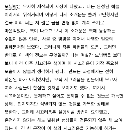
모닝빵
은 무사히 제작되어 세상에 나왔고, 나는 완성된 책을
이리저리 뒤적거리며 어떻게 다시 소개문을 쓸까 고민했지만
결국 미리 써둔 저 짧은 글을 변형 없이 계속 쓰기로
마음먹었다. 책이 나오고 보니 이 소개문은 책에 등장하는
수없이 많은 인물, 사물 중 몇몇을 떼어내 나열한 일종의
발췌문처럼 보였다. 그러니까 작은 파편들의 모음. 그러면
반대로 이 책의 전모는 무엇일까? 나는 며칠간
모닝빵
을 보다
보니 이건 아주 시끄러운 책이며 이 시끄러움이 가장 중요한
모습이지 않을까 생각하게 됐다. 만드는 과정에서는 전혀
의논된 바가 아니었지만, 오직 시끄러움을 만들어내 보고자
여러 사람들이 합심한 것처럼 보이기도 했다. 여기서
시끄러움이란, 통제하고 싶어도 통제할 수 없는 것들로 가득한
상태, 인지되지만 식별되지 않는 것들로 가득한 상태를
뜻한다. 그런데 시끄러움은 설명해낼 방법이 묘연했고,
온전하지 않기는 해도 발췌한 형상들이 정돈되지 않은 채 모여
있는 이 긴 한 문장이 이 책의 시끄러움을 가늠하게 하기는