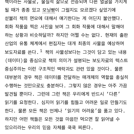
책이라는 사물로, 물질적 삶으로 전승되며 다른 얼굴을 가지게
될 때가 종종 있고
모닝빵
이 그럴지도 모르겠다 싶었기에
섣불리 책의 면모에 대해서 얘기한다는 게 어딘지 불안했다.
회화 작품을 찍은 사진을 보며 그 회화 작품에 대해서 말해야
하는 상황과 비슷하달까? 하지만 어쩔 수는 없다. 현재의 출판
산업의 유통 체계에서 편집자는 대개 최종의 사물을 예상하며
1
보도자료를 쓴다.
책의 사물성보다는 그것이 담고 있는 내용
(데이터)을 중심으로 책의 의미가 설명되는 보도자료의 텍스트
중심주의는 이런 구조적인 맥락과도 관련 있을 것이다. 물론
대부분의 경우 책은 데이터를 전달하는 매개체의 역할을 충실히
수행하는 것만으로도 충분하다. 그렇지 않은 경우는 아주 가끔
발견될 뿐이다. 그런데 그런 책은 우리에게 반드시 ‘다른’
읽기를 요청한다. 심지어 읽기를 힘들고 어려운 일로 만들기도
한다. 물론 모든 책은 언제나 ‘읽기의 어려움’을 품고 있다.
하지만 어떤 책들은 모든 것을 마음만 먹으면 잘 읽어낼 수
있으리라는 우리의 믿음 자체를 쿡쿡 찌른다.