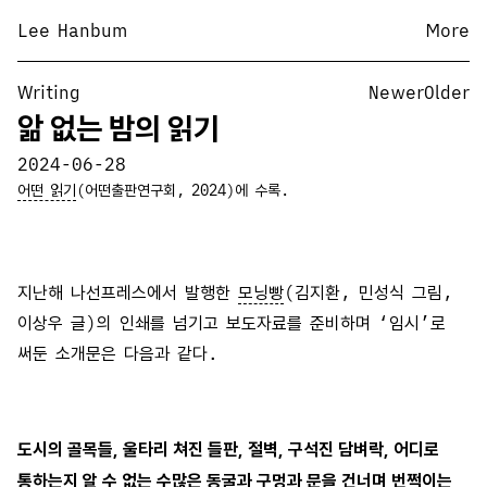
Lee Hanbum
More
Writing
Newer
Older
앎 없는 밤의 읽기
2024-06-28
어떤 읽기
(어떤출판연구회, 2024)에 수록.
지난해 나선프레스에서 발행한
모닝빵
(김지환, 민성식 그림,
이상우 글)의 인쇄를 넘기고 보도자료를 준비하며 ‘임시’로
써둔 소개문은 다음과 같다.
도시의 골목들, 울타리 쳐진 들판, 절벽, 구석진 담벼락, 어디로
통하는지 알 수 없는 수많은 동굴과 구멍과 문을 건너며 번쩍이는