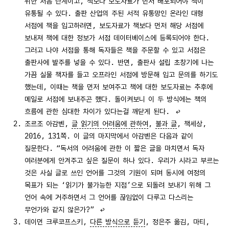
위한 처음 단계이고, 책보다 보도자료가 먼저 배포되어야 책이
유통될 수 있다. 출판 산업의 주된 서적 유통망인 온라인 대형
서점에 책을 입고하려면, 보도자료가 책보다 먼저 해당 서점에
보내져 책에 대한 정보가 서점 데이터베이스에 등록되어야 한다.
그러고 나야 서점을 통해 독자들은 책을 주문할 수 있고 서점은
출판사에 발주를 넣을 수 있다. 반면, 출판사 설립 초창기에 나는
가끔 실물 책자를 들고 오프라인 서점에 방문해 입고 문의를 하기도
했는데, 이때는 책을 먼저 보여주고 책에 대한 보도자료는 추후에
메일로 서점에 보내주곤 했다. 돌이켜보니 이 두 방식에는 책의
흐름에 관한 심대한 차이가 있다는걸 깨닫게 된다.
↩
조르조 아감벤,
글 읽기의 어려움에 관하여
,
불과 글
, 책세상,
2016, 131쪽. 이 글의 마지막에서 아감벤은 다음과 같이
질문한다. “독서의 어려움에 관한 이 짧은 글을 마치면서 독자
여러분에게 안겨주고 싶은 질문이 하나 있다. 우리가 시라고 부르는
것은 사실 글로 쓰인 언어를 그것의 기원이 되며 동시에 여정의
목표가 되는 ‘읽기가 불가능한 지점’으로 되돌려 보내기 위해 그
언어 속에 거주하면서 그 언어를 끊임없이 다루고 다스리는
무언가와 같지 않은가?”
↩
데이먼 크루코프스키,
다른 방식으로 듣기
, 정은주 옮김, 마티,